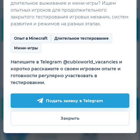
длительное выживание и мини-игры? Ищем
опытных игроков для продолжительного
закрытого тестирования игровых механик, систем
развития и режимов на разных этапах.
Бесплатные бонусы
Опыт в Minecraft
Длительное тестирование
Мини-игры
Получай ежедневные
бонусы!
Напишите в Telegram @cubixworld_vacancies и
коротко расскажите о своем игровом опыте и
ПОЛУЧИТЬ
готовности регулярно участвовать в
тестировании.
Подать заявку в Telegram
Мониторинг
Закрыть
23
1.7.10
HiTech
1 сервер
из 500