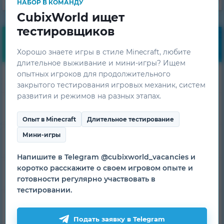
НАБОР В КОМАНДУ
CubixWorld ищет
тестировщиков
Навигация
Хорошо знаете игры в стиле Minecraft, любите
длительное выживание и мини-игры? Ищем
опытных игроков для продолжительного
Скачать лаунчер
закрытого тестирования игровых механик, систем
развития и режимов на разных этапах.
Моды
Опыт в Minecraft
Длительное тестирование
Мини-игры
Скины
Напишите в Telegram @cubixworld_vacancies и
коротко расскажите о своем игровом опыте и
Плащи
готовности регулярно участвовать в
тестировании.
Рейтинг игроков
Подать заявку в Telegram