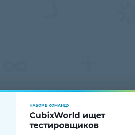
НАБОР В КОМАНДУ
CubixWorld ищет
тестировщиков