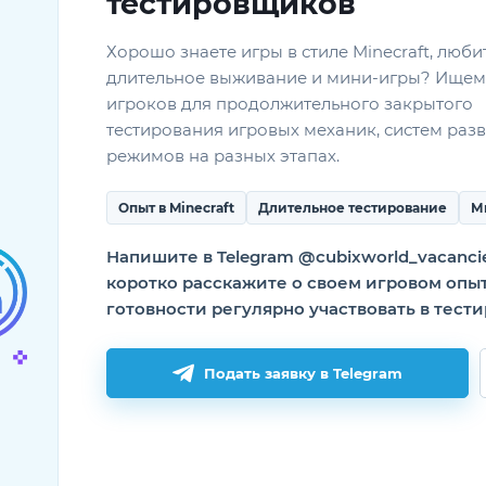
тестировщиков
Хорошо знаете игры в стиле Minecraft, люби
длительное выживание и мини-игры? Ищем
игроков для продолжительного закрытого
тестирования игровых механик, систем разв
режимов на разных этапах.
Опыт в Minecraft
Длительное тестирование
М
Напишите в Telegram @cubixworld_vacanci
коротко расскажите о своем игровом опы
готовности регулярно участвовать в тест
Подать заявку в Telegram