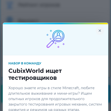
Рейтинг игроков
Банлист
×
Вопрос-Ответ
Техническая поддержка
НАБОР В КОМАНДУ
Команда проекта
CubixWorld ищет
тестировщиков
Хорошо знаете игры в стиле Minecraft, любите
длительное выживание и мини-игры? Ищем
Бесплатные бонусы
опытных игроков для продолжительного
закрытого тестирования игровых механик, систем
Получай ежедневные
развития и режимов на разных этапах.