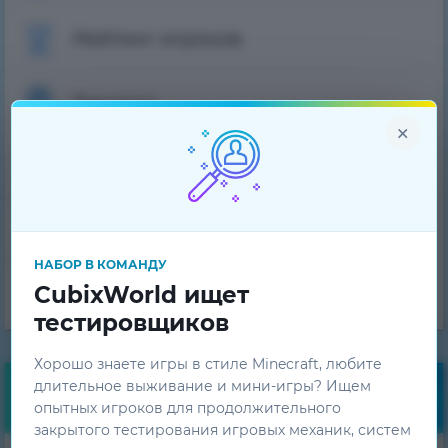
Рейтинг игроков
Банлист
×
Вопрос-Ответ
Техническая поддержка
НАБОР В КОМАНДУ
CubixWorld ищет
Команда проекта
тестировщиков
Хорошо знаете игры в стиле Minecraft, любите
длительное выживание и мини-игры? Ищем
Бесплатные бонусы
опытных игроков для продолжительного
закрытого тестирования игровых механик, систем