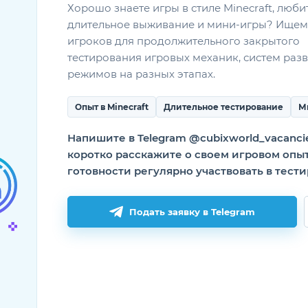
Хорошо знаете игры в стиле Minecraft, люби
длительное выживание и мини-игры? Ищем
игроков для продолжительного закрытого
тестирования игровых механик, систем разв
режимов на разных этапах.
Опыт в Minecraft
Длительное тестирование
М
Напишите в Telegram @cubixworld_vacanci
коротко расскажите о своем игровом опы
готовности регулярно участвовать в тест
Подать заявку в Telegram