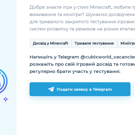
Добре знаєте ігри у стилі Minecraft, любите 
виживання та мініігри? Шукаємо досвідчени
для тривалого закритого тестування ігрових
систем розвитку та режимів на різних етапах
тупні команди
Досвід у Minecraft
Тривале тестування
Мінііг
Напишіть у Telegram @cubixworld_vacancies
.
розкажіть про свій ігровий досвід та готов
регулярно брати участь у тестуванні.
нку.
кацію будинку.
Подати заявку в Telegram
нку.
удинку
ічним
атним