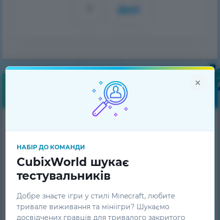
1
Далі
×
Авторизація
НАБІР ДО КОМАНДИ
CubixWorld шукає
тестувальників
Добре знаєте ігри у стилі Minecraft, любите
тривале виживання та мініігри? Шукаємо
Увійти
досвідчених гравців для тривалого закритого