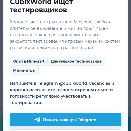
CubixWorld ищет
тестировщиков
Хорошо знаете игры в стиле Minecraft, любите
длительное выживание и мини-игры? Ищем
опытных игроков для продолжительного
закрытого тестирования игровых механик, систем
развития и режимов на разных этапах.
Войти
Опыт в Minecraft
Длительное тестирование
Мини-игры
Регистрация
Напишите в Telegram @cubixworld_vacancies и
коротко расскажите о своем игровом опыте и
Забыл пароль
готовности регулярно участвовать в
тестировании.
Подать заявку в Telegram
Навигация