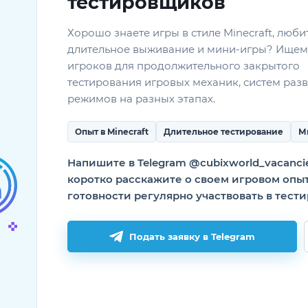
тестировщиков
Хорошо знаете игры в стиле Minecraft, люби
длительное выживание и мини-игры? Ищем
ии
Заявка на хелпера
игроков для продолжительного закрытого
тестирования игровых механик, систем разв
режимов на разных этапах.
Опыт в Minecraft
Длительное тестирование
М
Напишите в Telegram @cubixworld_vacanci
ии
DexterXI Помог убрать таблички 0_0
коротко расскажите о своем игровом опы
готовности регулярно участвовать в тест
Подать заявку в Telegram
ии
дурачок