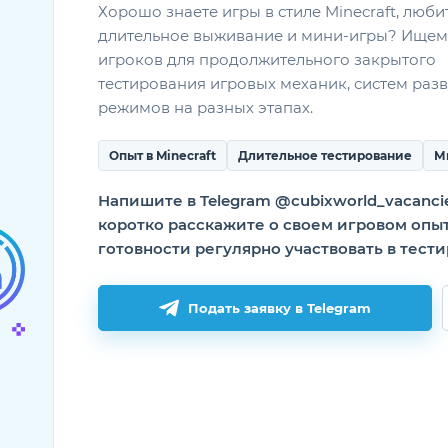
Хорошо знаете игры в стиле Minecraft, люби
длительное выживание и мини-игры? Ищем
еты и
Ответов:
3
Desires
игроков для продолжительного закрытого
Просмотров:
13 февр. 2023 г.,
тестирования игровых механик, систем разв
1227
17:48
режимов на разных этапах.
Опыт в Minecraft
Длительное тестирование
М
Напишите в Telegram @cubixworld_vacanci
н HT4
коротко расскажите о своем игровом опы
готовности регулярно участвовать в тест
Подать заявку в Telegram
пел убрать старые, получил бан без