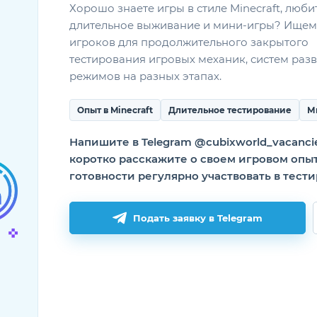
тации туда -
/warp salha
Хорошо знаете игры в стиле Minecraft, люби
длительное выживание и мини-игры? Ищем
гроки из заявки будут в сети, чтобы
игроков для продолжительного закрытого
тестирования игровых механик, систем разв
режимов на разных этапах.
Опыт в Minecraft
Длительное тестирование
М
Напишите в Telegram @cubixworld_vacanci
коротко расскажите о своем игровом опы
готовности регулярно участвовать в тест
 =)
Подать заявку в Telegram
гу зайти
а будут открыты