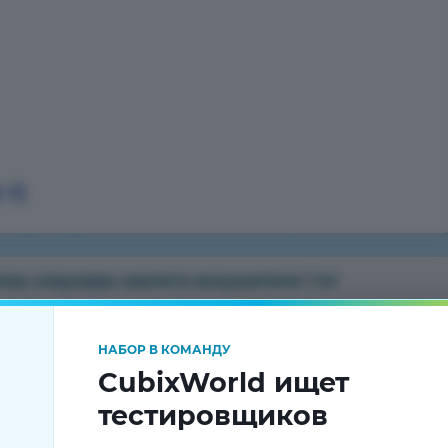
 =)
пка спаунера скелета-иссушителя 1 lvl
НАБОР В КОМАНДУ
CubixWorld ищет
тестировщиков