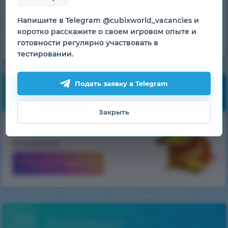
Техническая поддержка
Напишите в Telegram @cubixworld_vacancies и
коротко расскажите о своем игровом опыте и
Команда проекта
готовности регулярно участвовать в
тестировании.
Подать заявку в Telegram
Бесплатные бонусы
Закрыть
Получай ежедневные
бонусы!
ПОЛУЧИТЬ
Мониторинг