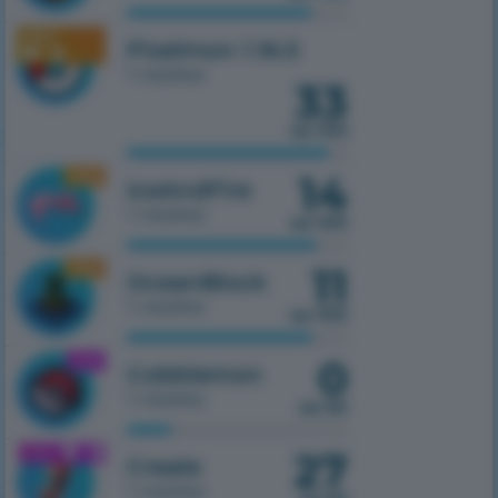
1.16.5
Pixelmon 1.16.5
1 сервер
33
из 100
14
1.16.5
IceAndFire
1 сервер
из 100
11
1.16.5
OceanBlock
1 сервер
из 100
0
1.21.1
Cobblemon
1 сервер
из 50
27
1.21.1
Create
1 сервер