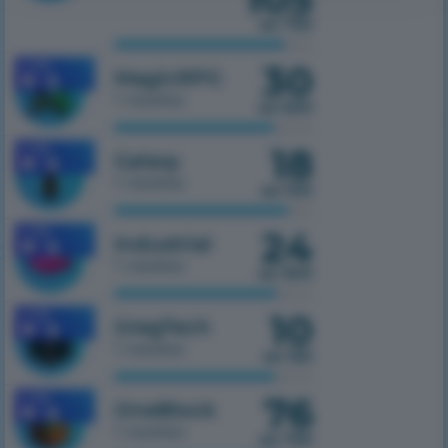
из 750
30
1.7.10
MagicRPG
1 сервер
из 500
18
1.7.10
Galaxy
1 сервер
из 100
24
1.7.10
Industrial
1 сервер
из 300
10
1.7.10
GregTech
1 сервер
из 150
76
1.7.10
OneBlock
1 сервер
из 750