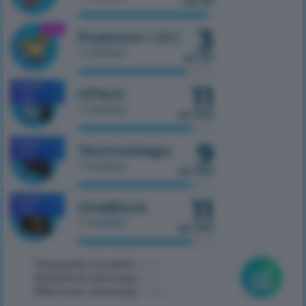
из 50
3
1.21.1
Pixelmon 1.21.1
1 сервер
из 50
11
MOBILE
HiTech
1.7.10
1 сервер
из 100
9
MOBILE
TechnoMagic
1.7.10
1 сервер
из 100
11
MOBILE
OneBlock
1.7.10
1 сервер
из 100
Текущий онлайн:
504
Дневной рекорд:
514
Абсолют рекорд:
2062