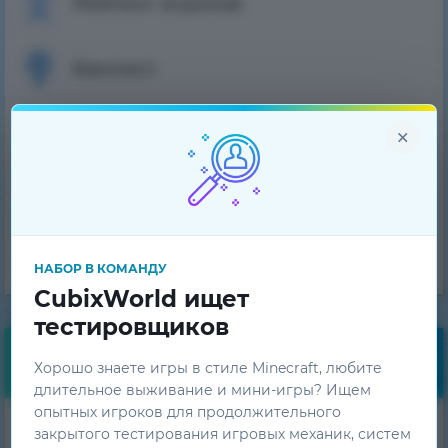
Рейтинг игроков
Банлист
×
Вопрос-Ответ
Техническая поддержка
Команда проекта
НАБОР В КОМАНДУ
CubixWorld ищет
тестировщиков
Бесплатные бонусы
Хорошо знаете игры в стиле Minecraft, любите
длительное выживание и мини-игры? Ищем
опытных игроков для продолжительного
Получай ежедневные
закрытого тестирования игровых механик, систем