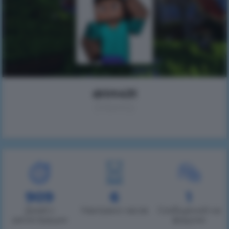
drirt431
(Некто)
909
6
1
Дней с
Наиграно часов
Сообщений на
регистрации
форуме