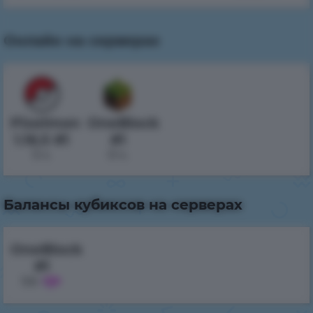
Онлайн на серверах
Pixelmon
OneBlock
1.16.5 #1
#1
5 ч.
0 ч.
Балансы кубиксов на серверах
OneBlock
#1
5.6