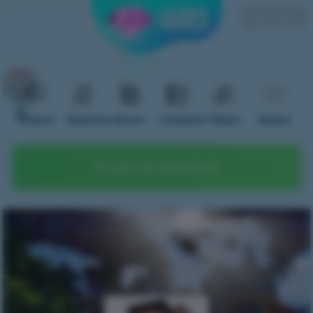
Русский
Форум
Правила
Донат
Сервера
Гайды
Видео
Играть на телефоне