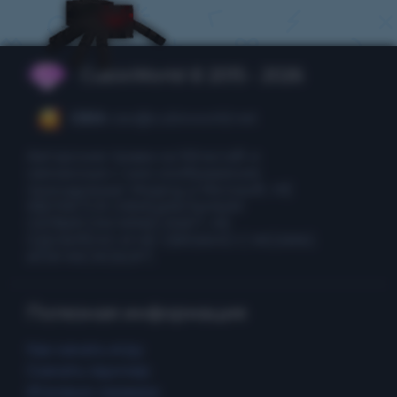
CubixWorld © 2015 - 2026
CEO:
ceo@cubixworld.net
Авторские права на Minecraft и
связанные с ним изображения
принадлежат Mojang и Microsoft. НЕ
ЯВЛЯЕТСЯ ОФИЦИАЛЬНЫМ
СЕРВИСОМ MINECRAFT. НЕ
ОДОБРЕНО И НЕ СВЯЗАНО С MOJANG
ИЛИ MICROSOFT.
Полезная информация
Как начать игру
Скачать лаунчер
Игровые сервера