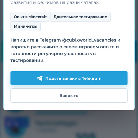
бонусы!
развития и режимов на разных этапах.
ПОЛУЧИТЬ
Опыт в Minecraft
Длительное тестирование
Мини-игры
Напишите в Telegram @cubixworld_vacancies и
коротко расскажите о своем игровом опыте и
Мониторинг
готовности регулярно участвовать в
тестировании.
83
1.7.10
HiTech
1 сервер
Подать заявку в Telegram
из 500
39
1.7.10
Закрыть
SkyTech
1 сервер
из 300
1.7.10
TechnoMagic
1 сервер
105