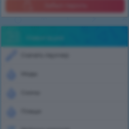
Забыл пароль
Навигация
Скачать лаунчер
Моды
Скины
Плащи