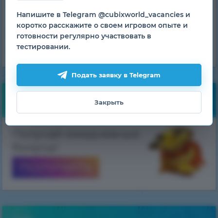
Напишите в Telegram @cubixworld_vacancies и
Техническая поддержка
коротко расскажите о своем игровом опыте и
готовности регулярно участвовать в
тестировании.
Команда проекта
Подать заявку в Telegram
Бесплатные бонусы
Закрыть
Получай ежедневные
бонусы!
ПОЛУЧИТЬ