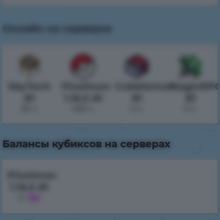
Онлайн на серверах
SkyTech
Pixelmon
Cobblemon
MagicRP
#1
1.16.5 #1
#1
#1
26 ч.
465 ч.
0 ч.
0 ч.
Балансы кубиксов на серверах
Pixelmon
1.16.5 #1
0