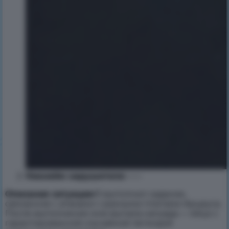
Никнейм нарушителя
:——
Описание ситуации
:Я выполнил задание,
связанное с атаками с разными плитами Арцеуса.
После выполнения мне выпала награда — яйцо с
гарантированной случайной легендой