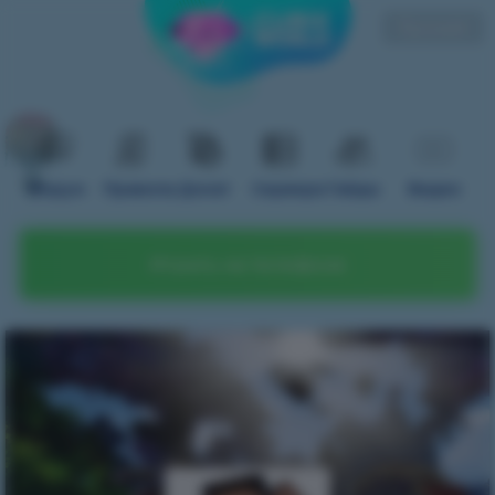
Русский
Форум
Правила
Донат
Сервера
Гайды
Видео
Играть на телефоне