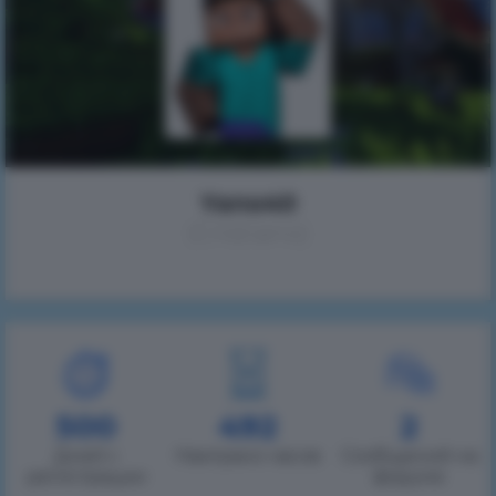
Yano40
(Cristiano)
500
492
2
Дней с
Наиграно часов
Сообщений на
регистрации
форуме