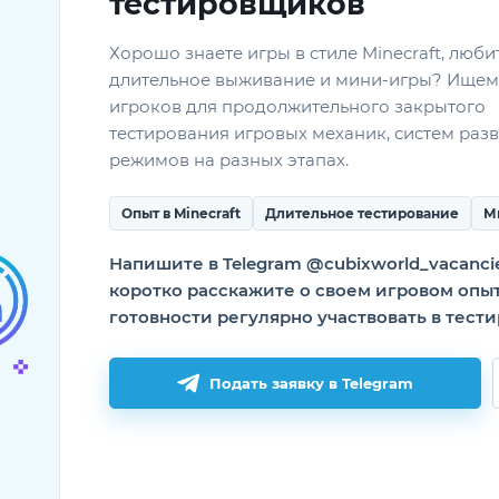
тестировщиков
25
Хорошо знаете игры в стиле Minecraft, люби
длительное выживание и мини-игры? Ищем
игроков для продолжительного закрытого
азбан
тестирования игровых механик, систем разв
режимов на разных этапах.
Опыт в Minecraft
Длительное тестирование
М
Напишите в Telegram @cubixworld_vacanci
коротко расскажите о своем игровом опы
готовности регулярно участвовать в тест
ив с пвп
Подать заявку в Telegram