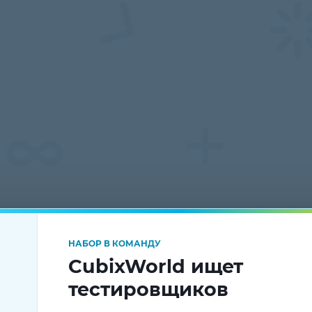
НАБОР В КОМАНДУ
CubixWorld ищет
тестировщиков