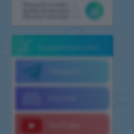
Текущий онлайн:
134
Дневной рекорд:
372
Абсолют рекорд:
2062
Социальные сети
Telegram
Discord
YouTube