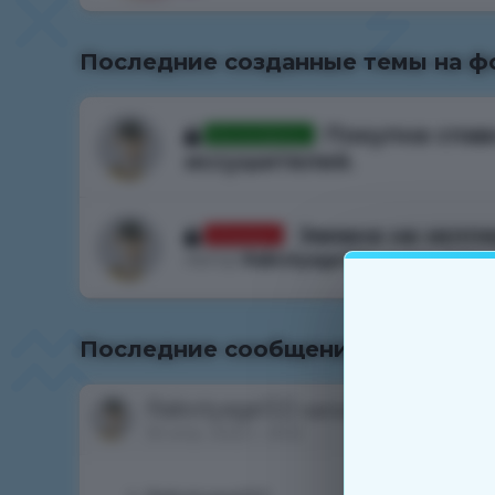
Последние созданные темы на ф
Покупка спав
Рассмотрено
иссушителей.
Автор
Rabotyaga122
, 30 апр. 2022 г
Заявка на хелпе
Отказано
Автор
Rabotyaga122
, 16 янв. 2022 г.
Последние сообщения с форума
Rabotyaga122
написал в обсужде
30 апр. 2022 г., 8:02