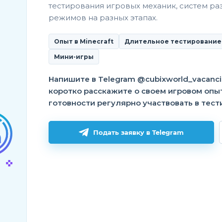
тестирования игровых механик, систем ра
режимов на разных этапах.
Опыт в Minecraft
Длительное тестирование
Мини-игры
Напишите в Telegram @cubixworld_vacanci
нии
Киты))
коротко расскажите о своем игровом опы
готовности регулярно участвовать в тест
Подать заявку в Telegram
нии
Умный бимодер
 была?).
ргументы беспочвенны, если я ни разу не кого не