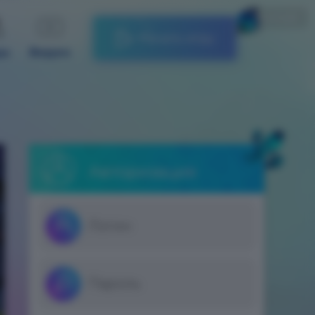
Русский
Начать игру
ды
Видео
Авторизация