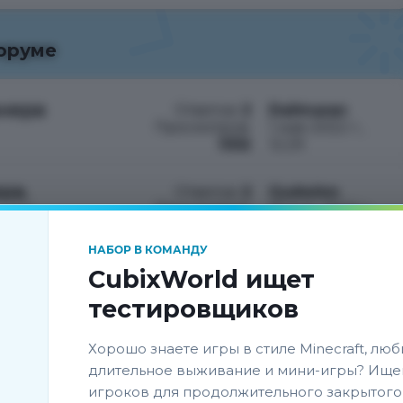
оруме
нера
Ответов:
2
Dailmaran
Просмотров:
1 мая 2022 г.,
1332
12:29
., 8:02
ра.
Ответов:
2
Gudwinn
Просмотров:
19 янв. 2022 г.,
, 0:15
1382
1:36
НАБОР В КОМАНДУ
CubixWorld ищет
тестировщиков
нии
Покупка спавнера иссушителей.
Хорошо знаете игры в стиле Minecraft, люб
длительное выживание и мини-игры? Ище
игроков для продолжительного закрытого