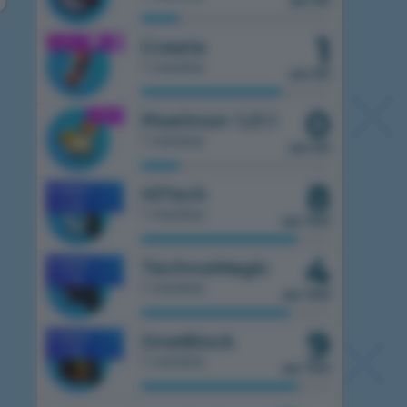
из 50
1
1.21.1
Create
1 сервер
из 50
0
1.21.1
Pixelmon 1.21.1
1 сервер
из 50
8
HiTech
MOBILE
1.7.10
1 сервер
из 100
4
TechnoMagic
MOBILE
1.7.10
1 сервер
из 100
9
OneBlock
MOBILE
1.7.10
1 сервер
из 100