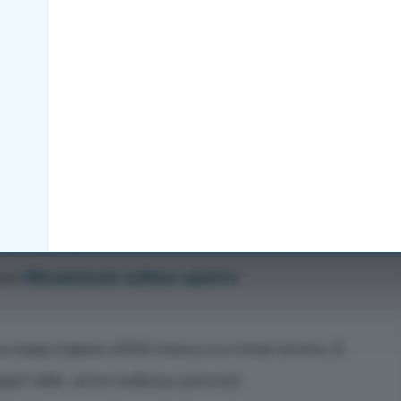
 же даже не подумал глянуть команды у Бмодера.
к пользоваться не умеет, помимо обидки кидать
 стороны взрослых этого чуда под ником
о девушка))) Ты не из этих ли часом? Фетишисты
нии
Обновление кубикс крипто
 глаза ставим х1000 плечо и я готов топить :D
ждет тебя , если любишь риски))