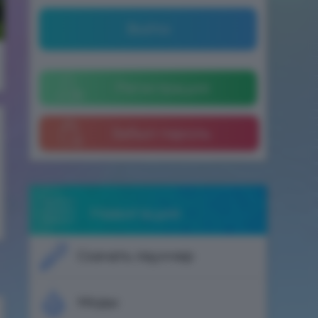
Войти
Регистрация
Забыл пароль
Навигация
Скачать лаунчер
Моды