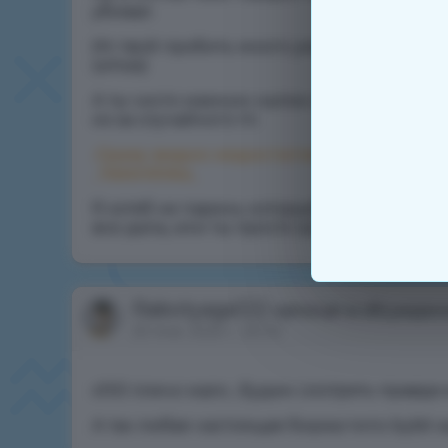
убивал.
Ип твой пробить много ума не стоило, ты
(whois)
А ты чисто мамкин нытик который даже п
из за случайного тп.
.Сразу видно недостаток внимания со
_Valentinka_
Я хотяб не парень который делает вид чт
все дела, или ты просто Шизанутый?)
Rabotyaga122
написал в обсужде
20 янв. 2025 г., 20:02
х100 плечо мало , будем смотреть правде в
А так любая настоящая биржа типо bybit 