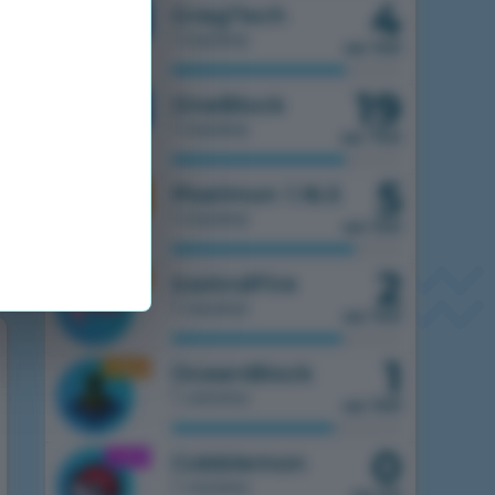
4
1.7.10
GregTech
1 сервер
из 150
19
1.7.10
OneBlock
1 сервер
из 750
5
1.16.5
Pixelmon 1.16.5
1 сервер
из 100
2
1.16.5
IceAndFire
1 сервер
из 100
1
1.16.5
OceanBlock
1 сервер
из 100
0
1.21.1
Cobblemon
1 сервер