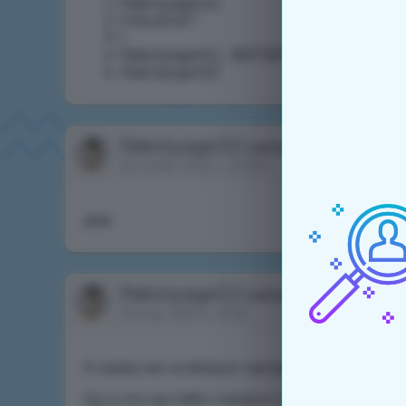
Rabotyaga122
Industrial 1
1
Rabotyaga122 , BATSER_TOP
Rabotyaga122
Rabotyaga122
написал в обсужде
20 нояб. 2022 г., 20:09
даа
Rabotyaga122
написал в обсужде
10 апр. 2023 г., 8:06
А сразу же на форум настругать не судьба
Ну и кто же тебе говорит что я убиваю? А