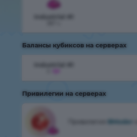
Industrial #1
387 ч.
Балансы кубиксов на серверах
Industrial #1
5
Привилегии на серверах
Привилегия
BModer
н