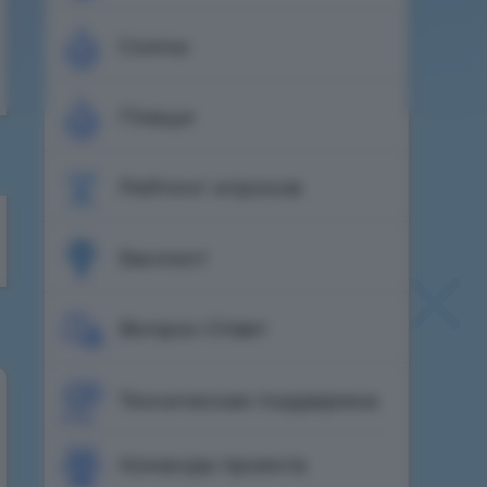
Скины
Плащи
Рейтинг игроков
Банлист
Вопрос-Ответ
Техническая поддержка
Команда проекта