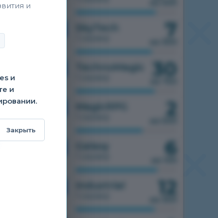
из 500
звития и
7
1.7.10
SkyTech
1 сервер
из 300
30
1.7.10
TechnoMagic
es и
1 сервер
из 750
те и
ировании.
2
1.7.10
MagicRPG
1 сервер
из 500
Закрыть
6
1.7.10
Galaxy
1 сервер
из 100
12
1.7.10
Industrial
1 сервер
из 300