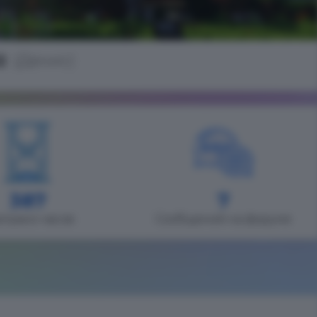
2
(Денис)
387
7
играно часов
Сообщений на форуме