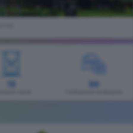
ила)
13
30
играно часов
Сообщений на форуме