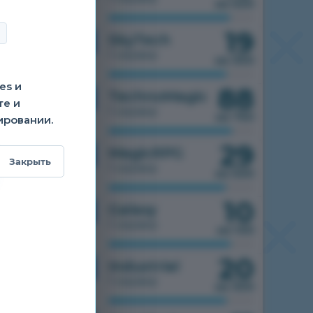
из 500
19
1.7.10
SkyTech
1 сервер
из 300
es и
88
1.7.10
TechnoMagic
те и
1 сервер
из 750
ировании.
29
1.7.10
MagicRPG
Закрыть
1 сервер
из 500
10
1.7.10
Galaxy
1 сервер
из 100
20
1.7.10
Industrial
1 сервер
из 300