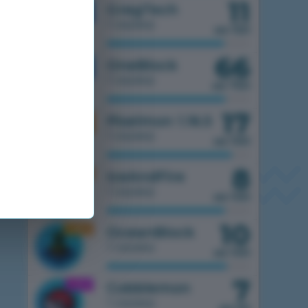
11
1.7.10
GregTech
1 сервер
из 150
66
1.7.10
OneBlock
1 сервер
из 750
17
1.16.5
Pixelmon 1.16.5
1 сервер
из 100
8
1.16.5
IceAndFire
1 сервер
из 100
10
1.16.5
OceanBlock
1 сервер
из 100
7
1.21.1
Cobblemon
1 сервер