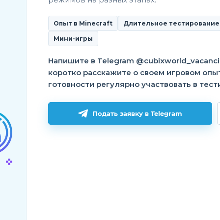
1416
17:35
Опыт в Minecraft
Длительное тестирование
Ответов:
22
TechnoLogister
Мини-игры
Просмотров:
5 янв. 2023 г.,
1800
11:01
Напишите в Telegram @cubixworld_vacanci
коротко расскажите о своем игровом опы
Ответов:
2
Undermaks
готовности регулярно участвовать в тест
Просмотров:
17 нояб. 2022 г.,
1007
17:59
Подать заявку в Telegram
Ответов:
2
Undermaks
Просмотров:
17 нояб. 2022 г.,
889
16:40
Ответов:
2
TechnoLogister
Просмотров:
8 нояб. 2022 г.,
1028
19:56