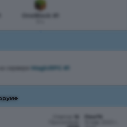
1
OneBlock #1
0 ч.
а сервере
MagicRPG #1
оруме
Ответов:
16
Flew76
Просмотров:
15 мар. 2023 г.,