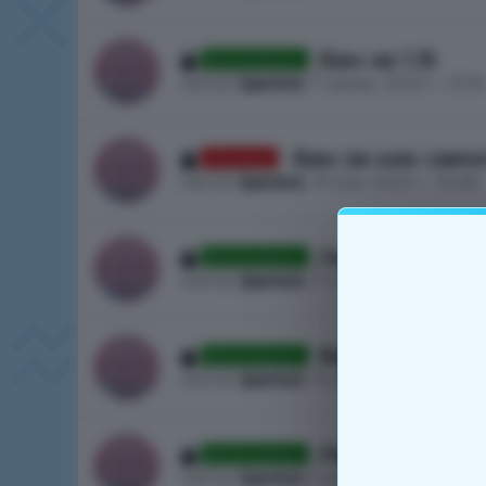
Бан за 1.15
Рассмотрено
Автор
QantuS
, 11 февр. 2023 г., 13:16
Бан за кик само
Отказано
Автор
QantuS
, 19 янв. 2023 г., 16:48
/warp ozon
Рассмотрено
Автор
QantuS
, 17 янв. 2023 г., 14:30
Бан за рузал
Рассмотрено
Автор
QantuS
, 14 янв. 2023 г., 16:50
Лавилалай
Рассмотрено
Автор
QantuS
, 6 янв. 2023 г., 19:53