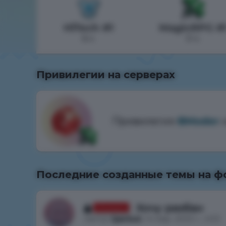
HiTech #1
MagicRPG #
6 ч.
0 ч.
Привилегии на серверах
Привилегия
BModer
н
Последние созданные темы на ф
Хочу разбан
Отказано
Автор
QantuS
, 14 мар. 2023 г., 4:53