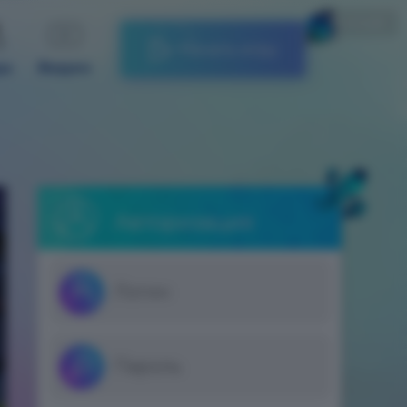
Русский
Начать игру
ды
Видео
Авторизация