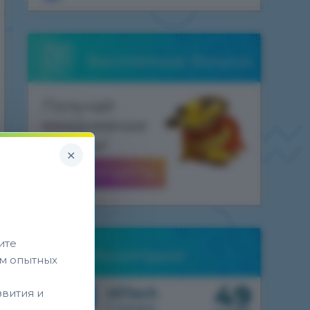
Бесплатные бонусы
Получай
ежедневные
бонусы!
×
ПОЛУЧИТЬ
ите
Мониторинг
м опытных
49
1.7.10
HiTech
звития и
1 сервер