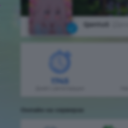
QantuS
(Дан
1745
Дней с регистрации
На
Онлайн на серверах