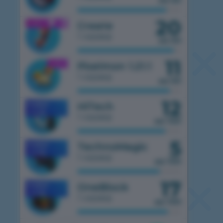
из 50
20
1.21.1
Create
1 сервер
из 50
11
1.21.1
Pixelmon 1.21.1
1 сервер
из 50
12
HiTech
MOBILE
1.7.10
1 сервер
из 100
5
TechnoMagic
MOBILE
1.7.10
1 сервер
из 100
17
OneBlock
MOBILE
1.7.10
1 сервер
из 100