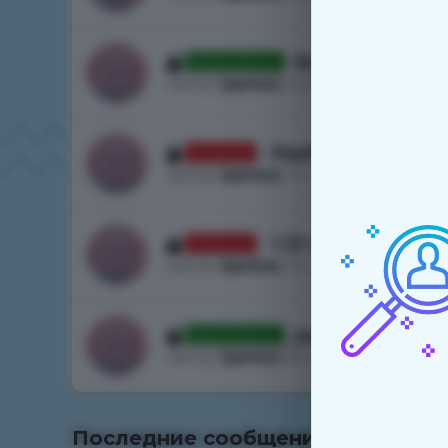
Бан на пвп
Рассмотрено
Автор
QantuS
, 4 янв. 2023 г., 15:30
Разбан 1.13
Отказано
Автор
QantuS
, 17 нояб. 2022 г., 17:35
1.13 QantuS
Отказано
Автор
QantuS
, 17 нояб. 2022 г., 16:18
разбан
Рассмотрено
Автор
QantuS
, 8 нояб. 2022 г., 16:03
Последние сообщения с форума