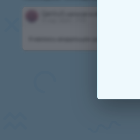
QantuS
написал в обсуждении
Хоч
14 мар. 2023 г., 17:10
Я являюсь владельцем данного аккаунта