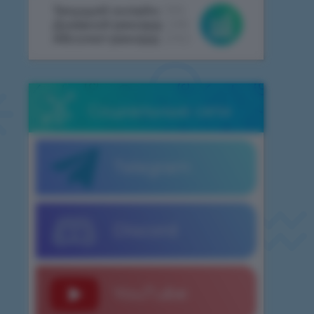
Текущий онлайн:
399
Дневной рекорд:
498
Абсолют рекорд:
2062
Социальные сети
Telegram
Discord
YouTube