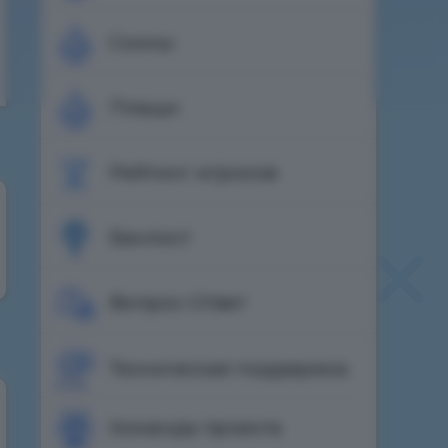
Скины
Плащи
Рейтинг игроков
Банлист
Вопрос-Ответ
Техническая поддержка
Команда проекта