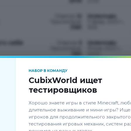
2078
21:43
Ответов:
12
Undermaks
Просмотров:
11 февр. 2023 г.,
2189
16:16
го себя
Ответов:
3
Undermaks
Просмотров:
19 янв. 2023 г.,
1391
20:50
Ответов:
2
TechnoLogister
НАБОР В КОМАНДУ
Просмотров:
18 янв. 2023 г.,
CubixWorld ищет
986
9:39
тестировщиков
ютку
Ответов:
4
TechnoLogister
Просмотров:
15 янв. 2023 г.,
Хорошо знаете игры в стиле Minecraft, люб
1519
19:23
длительное выживание и мини-игры? Ище
игроков для продолжительного закрытого
Ответов:
4
TechnoLogister
тестирования игровых механик, систем ра
Просмотров:
8 янв. 2023 г.,
режимов на разных этапах.