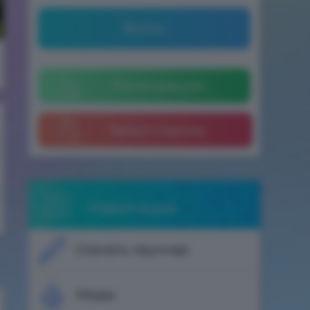
Войти
Регистрация
Забыл пароль
Навигация
Скачать лаунчер
Моды