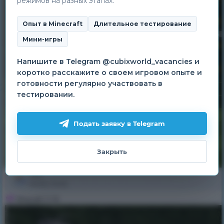
режимов на разных этапах.
Опыт в Minecraft
Длительное тестирование
Мини-игры
Напишите в Telegram @cubixworld_vacancies и
коротко расскажите о своем игровом опыте и
готовности регулярно участвовать в
тестировании.
Подать заявку в Telegram
Закрыть