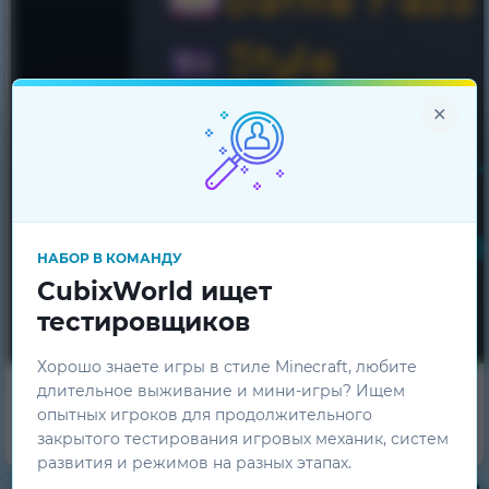
×
НАБОР В КОМАНДУ
CubixWorld ищет
тестировщиков
Хорошо знаете игры в стиле Minecraft, любите
длительное выживание и мини-игры? Ищем
опытных игроков для продолжительного
закрытого тестирования игровых механик, систем
развития и режимов на разных этапах.