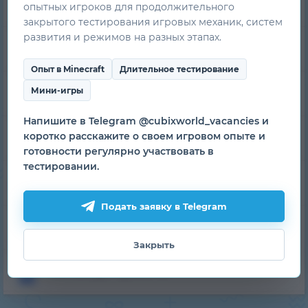
Скины
опытных игроков для продолжительного
закрытого тестирования игровых механик, систем
развития и режимов на разных этапах.
Плащи
Опыт в Minecraft
Длительное тестирование
Мини-игры
Рейтинг игроков
Напишите в Telegram @cubixworld_vacancies и
коротко расскажите о своем игровом опыте и
Банлист
готовности регулярно участвовать в
тестировании.
Вопрос-Ответ
Подать заявку в Telegram
Техническая поддержка
Закрыть
Команда проекта