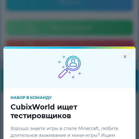
Войти
Регистрация
Забыл пароль
×
Навигация
НАБОР В КОМАНДУ
Скачать лаунчер
CubixWorld ищет
тестировщиков
Моды
Хорошо знаете игры в стиле Minecraft, любите
длительное выживание и мини-игры? Ищем