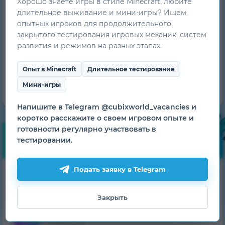
Хорошо знаете игры в стиле Minecraft, любите
изучения и все предметы а именно
длительное выживание и мини-игры? Ищем
(Сингулярна Жемчужена, Сингулярный
опытных игроков для продолжительного
Амулет, Сингулярный Набалдашник) а в
закрытого тестирования игровых механик, систем
Таумиконе изучение так и не открылось
https://radikal.host/i/IeDqcu
развития и режимов на разных этапах.
https://radikal.host/i/IeDQYr
https:radikal.host/i/IeDZvQ
Опыт в Minecraft
Длительное тестирование
https://radikal.host/i/IeD8vU
Мини-игры
Напишите в Telegram @cubixworld_vacancies и
коротко расскажите о своем игровом опыте и
готовности регулярно участвовать в
тестировании.
Авторизация
Подать заявку в Telegram
Закрыть