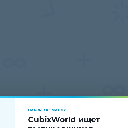
НАБОР В КОМАНДУ
CubixWorld ищет