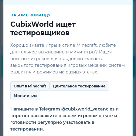
Получай ежедневные
НАБОР В КОМАНДУ
бонусы!
CubixWorld ищет
ПОЛУЧИТЬ
тестировщиков
Хорошо знаете игры в стиле Minecraft, любите
длительное выживание и мини-игры? Ищем
опытных игроков для продолжительного
закрытого тестирования игровых механик, систем
Мониторинг
развития и режимов на разных этапах.
36
1.7.10
HiTech
Опыт в Minecraft
Длительное тестирование
1 сервер
из 500
Мини-игры
10
1.7.10
Напишите в Telegram @cubixworld_vacancies и
SkyTech
коротко расскажите о своем игровом опыте и
1 сервер
из 300
готовности регулярно участвовать в
тестировании.
1.7.10