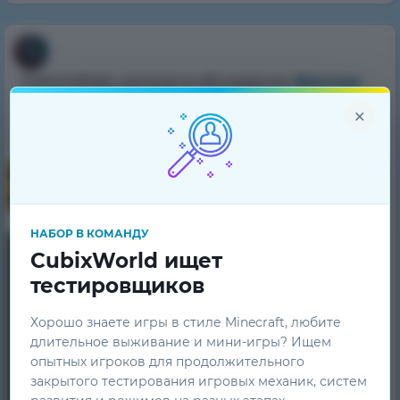
Eleonetap
написал в обсуждении
Жесткая
пахлава для терафлю
×
21 апр. 2023 г., 16:07
СКАЖЕМ ВСЕ ВМЕСТЕ:
НЕТ
КОРРУПЦИИ!
НАБОР В КОМАНДУ
CubixWorld ищет
тестировщиков
Хорошо знаете игры в стиле Minecraft, любите
длительное выживание и мини-игры? Ищем
опытных игроков для продолжительного
закрытого тестирования игровых механик, систем