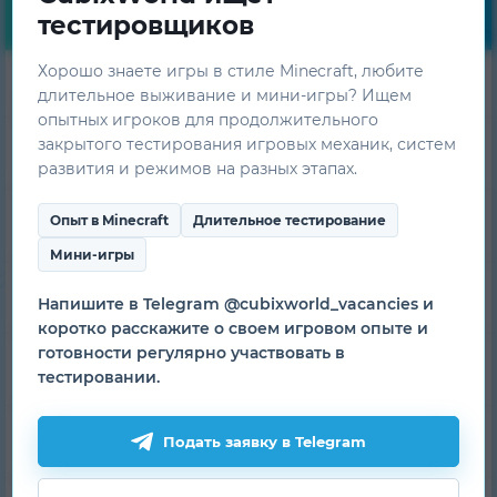
Навигация
тестировщиков
Хорошо знаете игры в стиле Minecraft, любите
Скачать лаунчер
длительное выживание и мини-игры? Ищем
опытных игроков для продолжительного
закрытого тестирования игровых механик, систем
Моды
развития и режимов на разных этапах.
Опыт в Minecraft
Длительное тестирование
Скины
Мини-игры
Плащи
Напишите в Telegram @cubixworld_vacancies и
коротко расскажите о своем игровом опыте и
готовности регулярно участвовать в
Рейтинг игроков
тестировании.
Банлист
Подать заявку в Telegram