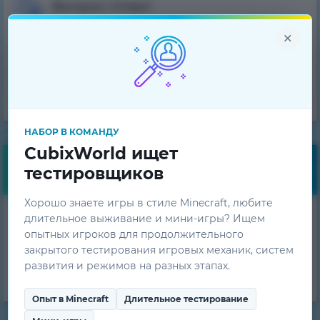
Вопрос-Ответ
×
Техническая поддержка
Команда проекта
НАБОР В КОМАНДУ
CubixWorld ищет
Бесплатные бонусы
тестировщиков
Хорошо знаете игры в стиле Minecraft, любите
Получай ежедневные
длительное выживание и мини-игры? Ищем
опытных игроков для продолжительного
бонусы!
закрытого тестирования игровых механик, систем
ПОЛУЧИТЬ
развития и режимов на разных этапах.
Опыт в Minecraft
Длительное тестирование