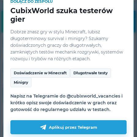
DOŁĄCZ DO ZESPOŁU
CubixWorld szuka testerów
gier
Monitorowanie
Dobrze znasz gry w stylu Minecraft, lubisz
78
długoterminowy survival i minigry? Szukamy
1.7.10
HiTech
doświadczonych graczy do długotrwałych,
1 serwer
z 500
zamkniętych testów mechanik rozgrywki, systemów
rozwoju i trybów na różnych etapach.
37
1.7.10
SkyTech
Doświadczenie w Minecraft
Długotrwałe testy
1 serwer
z 300
Minigry
1.7.10
TechnoMagic
Napisz na Telegramie do @cubixworld_vacancies i
1 serwer
104
krótko opisz swoje doświadczenie w grach oraz
gotowość do regularnego udziału w testach.
z 750
Aplikuj przez Telegram
19
1.7.10
MagicRPG