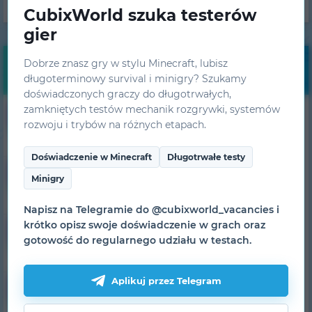
CubixWorld szuka testerów
gier
Dobrze znasz gry w stylu Minecraft, lubisz
Monitorowanie
długoterminowy survival i minigry? Szukamy
doświadczonych graczy do długotrwałych,
63
1.7.10
zamkniętych testów mechanik rozgrywki, systemów
HiTech
rozwoju i trybów na różnych etapach.
1 serwer
z 500
Doświadczenie w Minecraft
Długotrwałe testy
33
1.7.10
SkyTech
Minigry
1 serwer
z 300
Napisz na Telegramie do @cubixworld_vacancies i
93
1.7.10
krótko opisz swoje doświadczenie w grach oraz
TechnoMagic
gotowość do regularnego udziału w testach.
1 serwer
z 750
Aplikuj przez Telegram
24
1.7.10
MagicRPG
1 serwer
z 500