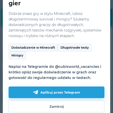
gier
Dobrze znasz gry w stylu Minecraft, lubisz
Monitorowanie
długoterminowy survival i minigry? Szukamy
doświadczonych graczy do długotrwałych,
zamkniętych testów mechanik rozgrywki, systemów
40
1.7.10
HiTech
rozwoju i trybów na różnych etapach.
1 serwer
z 500
Doświadczenie w Minecraft
Długotrwałe testy
11
1.7.10
SkyTech
Minigry
1 serwer
z 300
Napisz na Telegramie do @cubixworld_vacancies i
krótko opisz swoje doświadczenie w grach oraz
65
1.7.10
TechnoMagic
gotowość do regularnego udziału w testach.
1 serwer
z 750
Aplikuj przez Telegram
12
1.7.10
MagicRPG
1 serwer
z 500
Zamknij