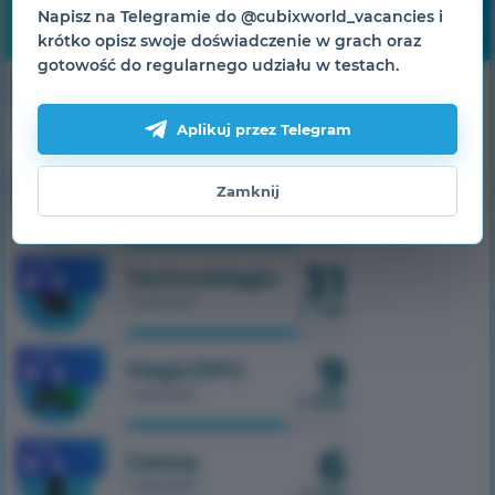
Napisz na Telegramie do @cubixworld_vacancies i
Monitorowanie
krótko opisz swoje doświadczenie w grach oraz
gotowość do regularnego udziału w testach.
24
1.7.10
HiTech
1 serwer
z 500
Aplikuj przez Telegram
12
1.7.10
SkyTech
Zamknij
1 serwer
z 300
31
1.7.10
TechnoMagic
1 serwer
z 750
9
1.7.10
MagicRPG
1 serwer
z 500
6
1.7.10
Galaxy
1 serwer
z 100