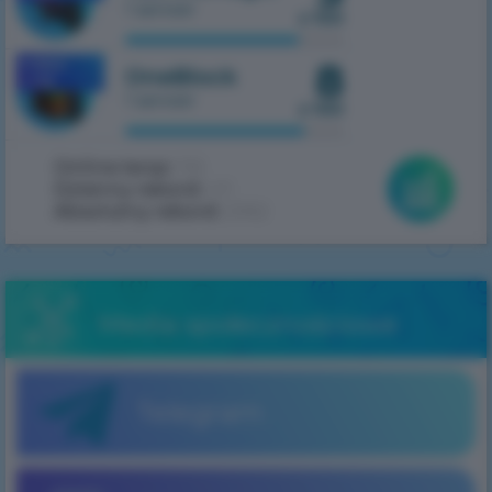
1 serwer
z 100
8
MOBILE
OneBlock
1.7.10
1 serwer
z 100
Online teraz:
155
Dzienny rekord:
411
Absolutny rekord:
2062
Media społecznościowe
Telegram