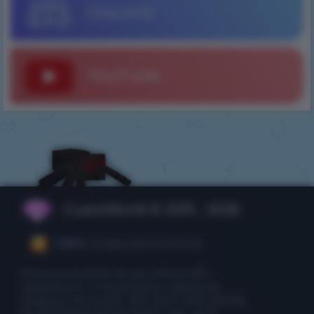
Discord
YouTube
CubixWorld © 2015 - 2026
CEO:
ceo@cubixworld.net
Prawa autorskie do gry Minecraft i
związanych z nią obrazów należą do
Mojang i Microsoft. NIE JEST OFICJALNĄ
PLATFORMĄ MINECRAFT. NIE JEST