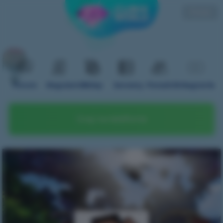
Polski
Forum
Regulamin
Sklep
Serwery
Poradnik
Nagranie
Graj na telefonie