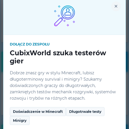
×
Wsparcie techniczne
Zespół projektowy
DOŁĄCZ DO ZESPOŁU
CubixWorld szuka testerów
gier
Darmowe bonusy
Dobrze znasz gry w stylu Minecraft, lubisz
długoterminowy survival i minigry? Szukamy
Otrzymuj codzienne
doświadczonych graczy do długotrwałych,
bonusy!
zamkniętych testów mechanik rozgrywki, systemów
rozwoju i trybów na różnych etapach.
UZYSKAJ
Doświadczenie w Minecraft
Długotrwałe testy
Minigry