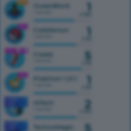
1
1.16.5
OceanBlock
1 serwer
z 100
1
1.21.1
Cobblemon
1 serwer
z 50
5
1.21.1
Create
1 serwer
z 50
1
1.21.1
Pixelmon 1.21.1
1 serwer
z 50
2
MOBILE
HiTech
1.7.10
1 serwer
z 100
5
MOBILE
TechnoMagic
1.7.10