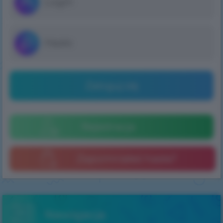
Zaloguj się
Rejestracja
Zapomniałeś hasła?
Nawigacja