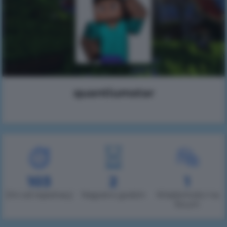
quantiumstar
103
2
1
Dni od rejestracji
Nagrano godzin
Wiadomości na
forum