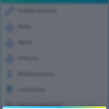
Pobierz launcher
Mody
Skórki
Peleryny
Ranking graczy
Lista banów
Pytanie-odpowiedź