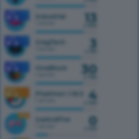
13
1.7.10
Industrial
1 serwer
z 300
3
1.7.10
GregTech
1 serwer
z 150
30
1.7.10
OneBlock
1 serwer
z 750
4
1.16.5
Pixelmon 1.16.5
1 serwer
z 100
0
1.16.5
IceAndFire
1 serwer
z 100