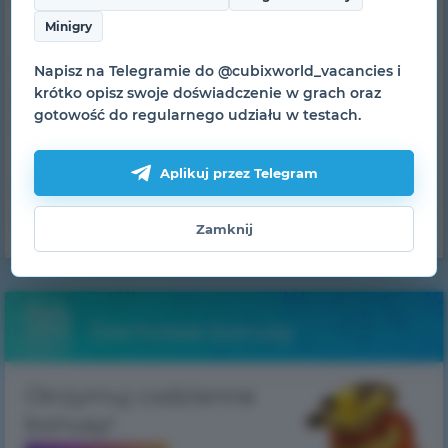
Minigry
Lista banów
Napisz na Telegramie do @cubixworld_vacancies i
krótko opisz swoje doświadczenie w grach oraz
Pytanie-odpowiedź
gotowość do regularnego udziału w testach.
Wsparcie techniczne
Aplikuj przez Telegram
Zespół projektowy
Zamknij
Darmowe bonusy
Otrzymuj codzienne
bonusy!