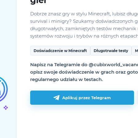
gier
996
Dobrze znasz gry w stylu Minecraft, lubisz dł
у зайти на
survival i minigry? Szukamy doświadczonych g
Odpowiedzi:
4
Vinyl_
Wyświetleń:
741
2 sie 2025 10:57
długotrwałych, zamkniętych testów mechanik 
systemów rozwoju i trybów na różnych etapach
у зайти на
Odpowiedzi:
2
_Snejock_
Doświadczenie w Minecraft
Długotrwałe testy
M
Wyświetleń:
7 sie 2025 00:31
557
Napisz na Telegramie do @cubixworld_vacanc
opisz swoje doświadczenie w grach oraz got
regularnego udziału w testach.
Aplikuj przez Telegram
 пустынным скитальцем