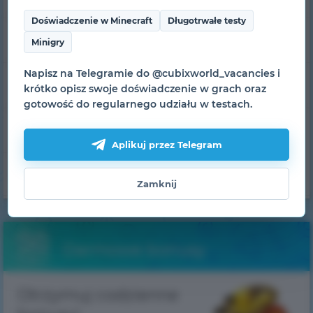
Doświadczenie w Minecraft
Długotrwałe testy
Lista banów
Minigry
Napisz na Telegramie do @cubixworld_vacancies i
Pytanie-odpowiedź
krótko opisz swoje doświadczenie w grach oraz
gotowość do regularnego udziału w testach.
Wsparcie techniczne
Aplikuj przez Telegram
Zespół projektowy
Zamknij
Darmowe bonusy
Otrzymuj codzienne