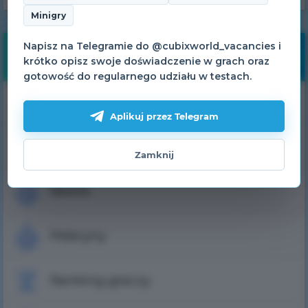
Minigry
Napisz na Telegramie do @cubixworld_vacancies i
Nawigacja
krótko opisz swoje doświadczenie w grach oraz
gotowość do regularnego udziału w testach.
Pobierz launcher
Aplikuj przez Telegram
Mody
Zamknij
Skórki
Peleryny
Ranking graczy