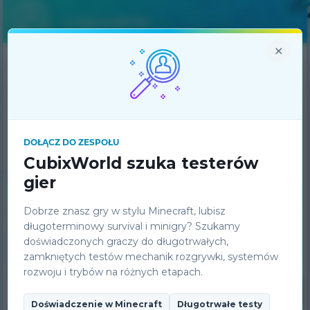
Logowanie
×
DOŁĄCZ DO ZESPOŁU
CubixWorld szuka testerów
gier
Zaloguj się
Dobrze znasz gry w stylu Minecraft, lubisz
długoterminowy survival i minigry? Szukamy
doświadczonych graczy do długotrwałych,
Rejestracja
zamkniętych testów mechanik rozgrywki, systemów
rozwoju i trybów na różnych etapach.
Zapomniałeś hasła?
Doświadczenie w Minecraft
Długotrwałe testy