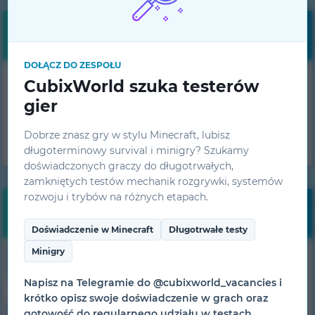
Darmowe bonusy
DOŁĄCZ DO ZESPOŁU
Otrzymuj codzienne
CubixWorld szuka testerów
bonusy!
gier
UZYSKAJ
Dobrze znasz gry w stylu Minecraft, lubisz
długoterminowy survival i minigry? Szukamy
doświadczonych graczy do długotrwałych,
zamkniętych testów mechanik rozgrywki, systemów
rozwoju i trybów na różnych etapach.
Monitorowanie
Doświadczenie w Minecraft
Długotrwałe testy
62
Minigry
1.7.10
HiTech
1 serwer
z 500
Napisz na Telegramie do @cubixworld_vacancies i
krótko opisz swoje doświadczenie w grach oraz
1.7.10
gotowość do regularnego udziału w testach.