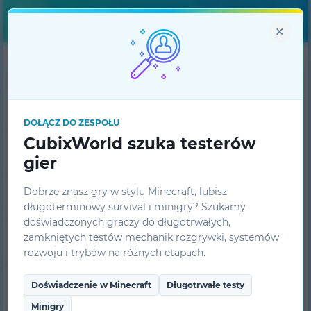
Nawigacja
×
Pobierz launcher
Mody
DOŁĄCZ DO ZESPOŁU
CubixWorld szuka testerów
Skórki
gier
Dobrze znasz gry w stylu Minecraft, lubisz
Peleryny
długoterminowy survival i minigry? Szukamy
doświadczonych graczy do długotrwałych,
zamkniętych testów mechanik rozgrywki, systemów
Ranking graczy
rozwoju i trybów na różnych etapach.
Doświadczenie w Minecraft
Długotrwałe testy
Lista banów
Minigry