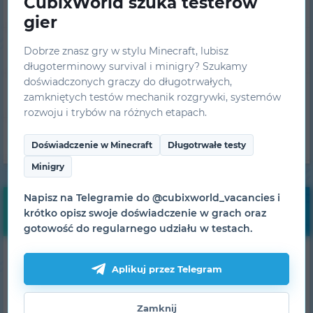
CubixWorld szuka testerów
Lista banów
gier
Pytanie-odpowiedź
Dobrze znasz gry w stylu Minecraft, lubisz
długoterminowy survival i minigry? Szukamy
doświadczonych graczy do długotrwałych,
Wsparcie techniczne
zamkniętych testów mechanik rozgrywki, systemów
rozwoju i trybów na różnych etapach.
Zespół projektowy
Doświadczenie w Minecraft
Długotrwałe testy
Minigry
Napisz na Telegramie do @cubixworld_vacancies i
Darmowe bonusy
krótko opisz swoje doświadczenie w grach oraz
gotowość do regularnego udziału w testach.
Otrzymuj codzienne
Aplikuj przez Telegram
bonusy!
UZYSKAJ
Zamknij