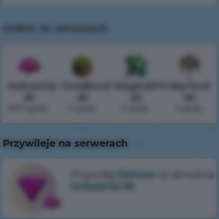
Online na serwerach
Industrial
OneBlock
MagicRPG
SkyTech
#1
#1
#1
#1
1873 godz.
0 godz.
0 godz.
0 godz.
Przywileje na serwerach
Przywilej
Deluxe
na serwerze
Industrial #1