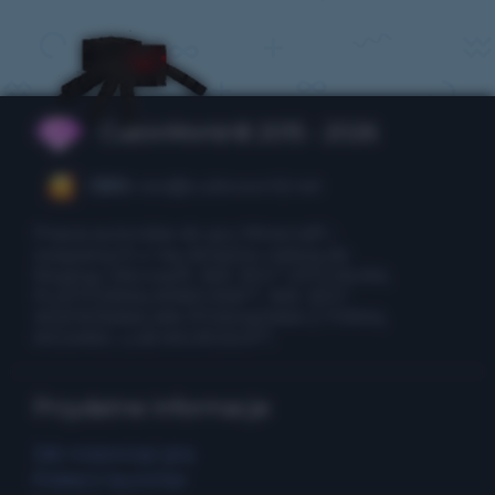
CubixWorld © 2015 - 2026
CEO:
ceo@cubixworld.net
Prawa autorskie do gry Minecraft i
związanych z nią obrazów należą do
Mojang i Microsoft. NIE JEST OFICJALNĄ
PLATFORMĄ MINECRAFT. NIE JEST
WSPIERANA ANI POWIĄZANA Z FIRMĄ
MOJANG LUB MICROSOFT.
Przydatne informacje
Jak rozpocząć grę
Pobierz launcher