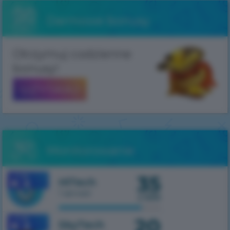
Darmowe bonusy
Otrzymuj codzienne
bonusy!
UZYSKAJ
Monitorowanie
35
1.7.10
HiTech
1 serwer
z 500
20
1.7.10
SkyTech