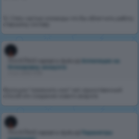
12. Стать частью команды что бы облегчить работу
старшему составу
RockRed
napisał w dyskusji
Аппеляция на
блокировку аккаунта
2 kwi 2025 13:18
Функции "изменить ник" нет, единственный
способ это создание нового акаунта
RockRed
napisał w dyskusji
Параметры
видеокарт