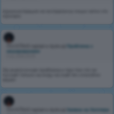
Администрация не экстрасенсы пиши четко что
пропало
RockRed
napisał w dyskusji
Проблема с
хешированием
5 sty 2025 23:09
Zip аналогичная проблема и при том что не
пускает только на инду на скай теч спокойно
зашел
RockRed
napisał w dyskusji
Заявка на Хелпера