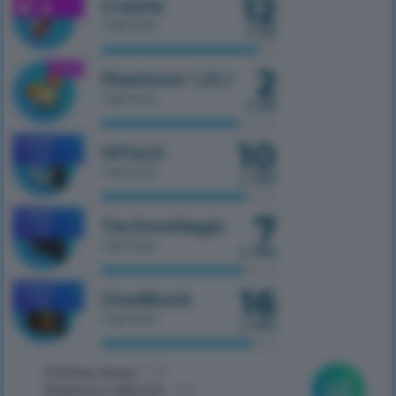
12
Create
1 serwer
z 50
2
1.21.1
Pixelmon 1.21.1
1 serwer
z 50
10
MOBILE
HiTech
1.7.10
1 serwer
z 100
7
MOBILE
TechnoMagic
1.7.10
1 serwer
z 100
16
MOBILE
OneBlock
1.7.10
1 serwer
z 100
Online teraz:
258
Dzienny rekord:
438