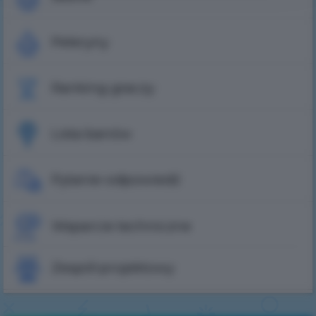
Peleryny
Ranking graczy
Lista banów
Pytanie-odpowiedź
Wsparcie techniczne
Zespół projektowy