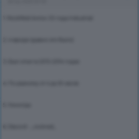
26 sty 2025 20:46
1. RockRed Антон 33 года Industrial
2. 4 вроде (давно это было)
3. Был опыт в 2013-2014 годах
4. По разному от 4 до 8 часов
5. Никогда
6. Discord - _rockred_