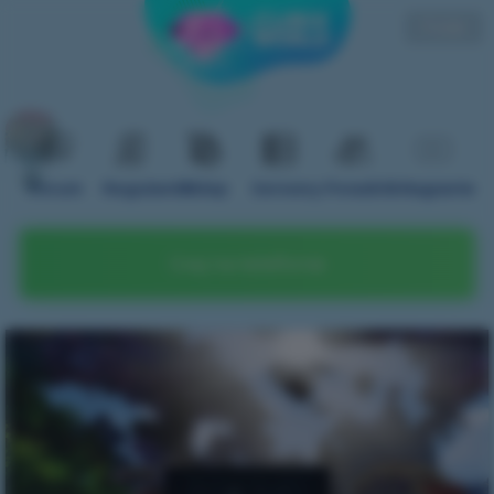
Polski
Forum
Regulamin
Sklep
Serwery
Poradnik
Nagranie
Graj na telefonie