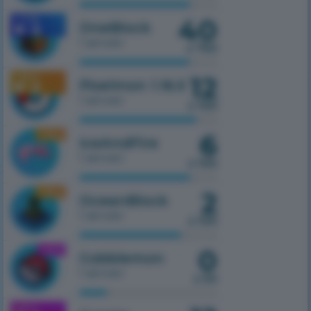
40
1.7.10
OneBlock
1 serwer
z 750
12
1.16.5
Pixelmon 1.16.5
1 serwer
z 100
6
1.16.5
IceAndFire
1 serwer
z 100
2
1.16.5
OceanBlock
1 serwer
z 100
0
1.21.1
Cobblemon
1 serwer
z 50
1.21.1