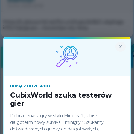
12 kwi 2025 22:32
https://cubixworld.net/forum/topic/40821-objshaja-
informacija-po-- посмотри эту тему
×
Logowanie
DOŁĄCZ DO ZESPOŁU
CubixWorld szuka testerów
gier
Dobrze znasz gry w stylu Minecraft, lubisz
długoterminowy survival i minigry? Szukamy
doświadczonych graczy do długotrwałych,
Zaloguj się