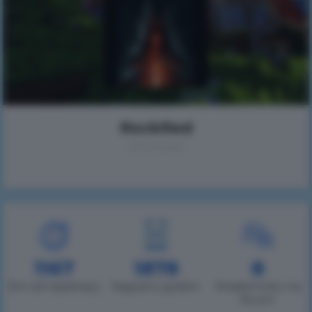
RockRed
(Антон)
1167
1878
8
Dni od rejestracji
Nagrano godzin
Wiadomości na
forum