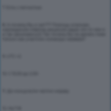
7. Есть с легкостью
8. А почему бы и нет??? Помощь игрокам,
нахождение ответов, решение задач это то чем я
и так занимаюсь))) Так почему бы не делать тоже
только как участник команды сервера?
9. UTC +2
10. С 15.00 до 2.00
11. До конца если честно ниразу
12. На 7-8