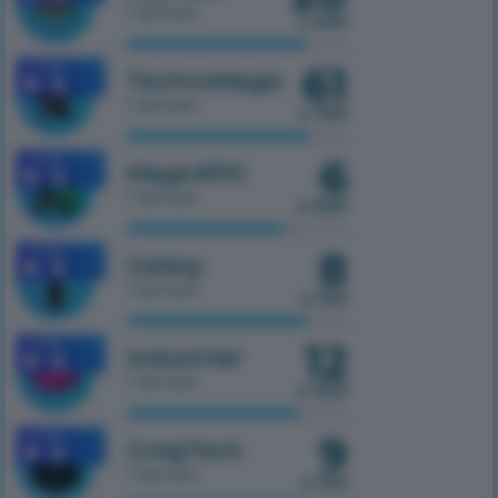
1 serwer
z 300
61
1.7.10
TechnoMagic
1 serwer
z 750
6
1.7.10
MagicRPG
1 serwer
z 500
8
1.7.10
Galaxy
1 serwer
z 100
12
1.7.10
Industrial
1 serwer
z 300
9
1.7.10
GregTech
1 serwer
z 150