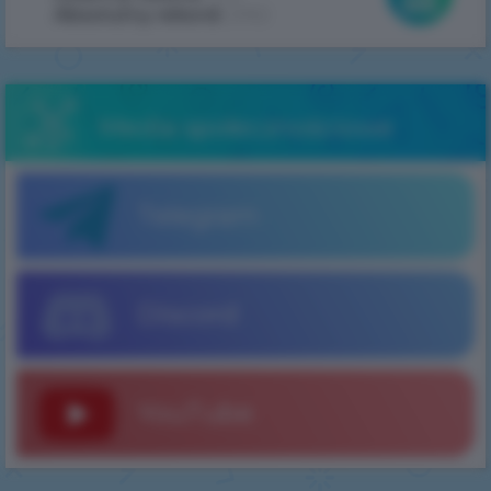
Absolutny rekord:
2062
Media społecznościowe
Telegram
Discord
YouTube