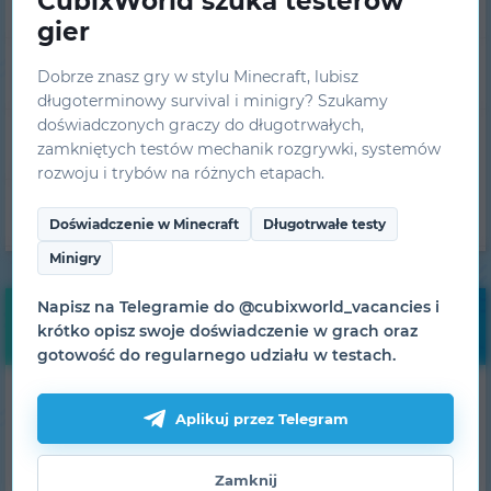
CubixWorld szuka testerów
Lista banów
gier
Pytanie-odpowiedź
Dobrze znasz gry w stylu Minecraft, lubisz
długoterminowy survival i minigry? Szukamy
doświadczonych graczy do długotrwałych,
Wsparcie techniczne
zamkniętych testów mechanik rozgrywki, systemów
rozwoju i trybów na różnych etapach.
Zespół projektowy
Doświadczenie w Minecraft
Długotrwałe testy
Minigry
Napisz na Telegramie do @cubixworld_vacancies i
Darmowe bonusy
krótko opisz swoje doświadczenie w grach oraz
gotowość do regularnego udziału w testach.
Otrzymuj codzienne
Aplikuj przez Telegram
bonusy!
UZYSKAJ
Zamknij