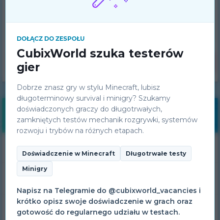
Rejestracja
DOŁĄCZ DO ZESPOŁU
CubixWorld szuka testerów
Zapomniałeś hasła?
gier
Dobrze znasz gry w stylu Minecraft, lubisz
długoterminowy survival i minigry? Szukamy
doświadczonych graczy do długotrwałych,
Nawigacja
zamkniętych testów mechanik rozgrywki, systemów
rozwoju i trybów na różnych etapach.
Pobierz launcher
Doświadczenie w Minecraft
Długotrwałe testy
Minigry
Mody
Napisz na Telegramie do @cubixworld_vacancies i
krótko opisz swoje doświadczenie w grach oraz
Skórki
gotowość do regularnego udziału w testach.