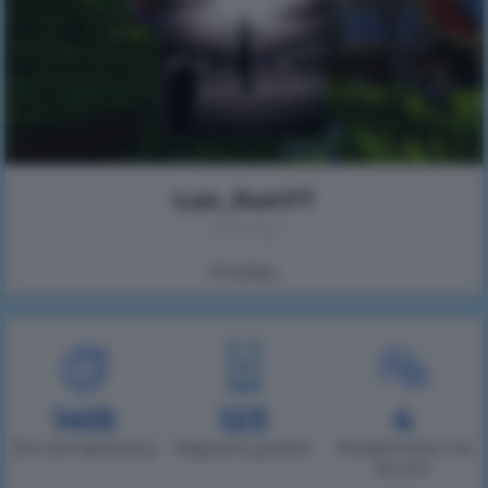
Lux_KunYT
(Akira)
Ютубер
1415
123
4
Dni od rejestracji
Nagrano godzin
Wiadomości na
forum