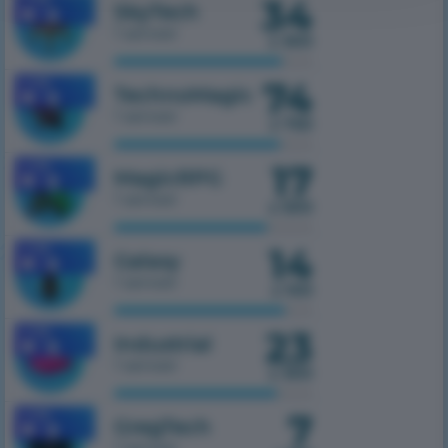
34
SkyTech
1 serwer
z 300
74
1.7.10
TechnoMagic
1 serwer
z 750
17
1.7.10
MagicRPG
1 serwer
z 500
14
1.7.10
Galaxy
1 serwer
z 100
23
1.7.10
Industrial
1 serwer
z 300
7
1.7.10
GregTech