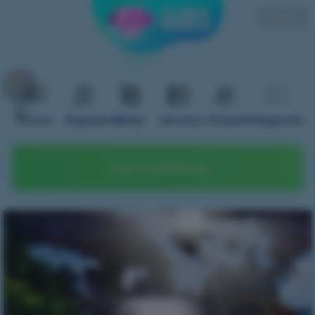
Polski
Forum
Regulamin
Sklep
Serwery
Poradnik
Nagranie
Graj na telefonie