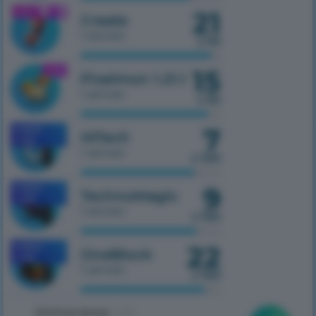
21
1.21.1
Create
1 serwer
z 50
15
1.21.1
Pixelmon 1.21.1
1 serwer
z 50
7
MOBILE
HiTech
1.7.10
1 serwer
z 100
9
MOBILE
TechnoMagic
1.7.10
1 serwer
z 100
22
MOBILE
OneBlock
1.7.10
1 serwer
z 100
Online teraz:
425