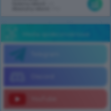
Dzienny rekord:
432
Absolutny rekord:
2062
Media społecznościowe
Telegram
Discord
YouTube