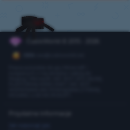
CubixWorld © 2015 - 2026
CEO:
ceo@cubixworld.net
Prawa autorskie do gry Minecraft i
związanych z nią obrazów należą do
Mojang i Microsoft. NIE JEST OFICJALNĄ
PLATFORMĄ MINECRAFT. NIE JEST
WSPIERANA ANI POWIĄZANA Z FIRMĄ
MOJANG LUB MICROSOFT.
Przydatne informacje
Jak rozpocząć grę