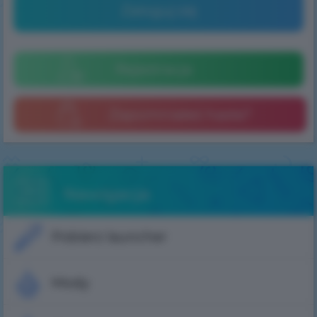
Zaloguj się
Rejestracja
Zapomniałeś hasła?
Nawigacja
Pobierz launcher
Mody