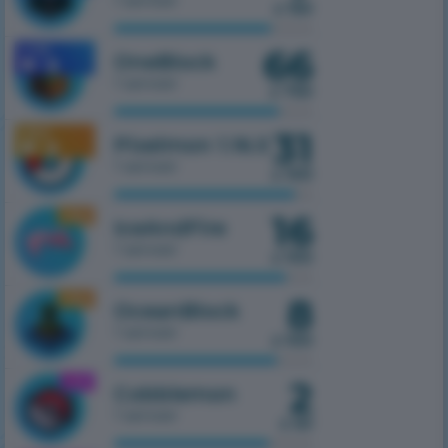
1 serwer
z 150
66
1.7.10
OneBlock
1 serwer
z 750
31
1.16.5
Pixelmon 1.16.5
1 serwer
z 100
16
1.16.5
IceAndFire
1 serwer
z 100
8
1.16.5
OceanBlock
1 serwer
z 100
2
1.21.1
Cobblemon
1 serwer
z 50