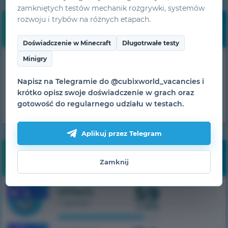
zamkniętych testów mechanik rozgrywki, systemów
rozwoju i trybów na różnych etapach.
Darmowe bonusy
Doświadczenie w Minecraft
Długotrwałe testy
Minigry
Otrzymuj codzienne
bonusy!
Napisz na Telegramie do @cubixworld_vacancies i
krótko opisz swoje doświadczenie w grach oraz
UZYSKAJ
gotowość do regularnego udziału w testach.
Aplikuj przez Telegram
Monitorowanie
Zamknij
59
1.7.10
HiTech
1 serwer
z 500
1.7.10