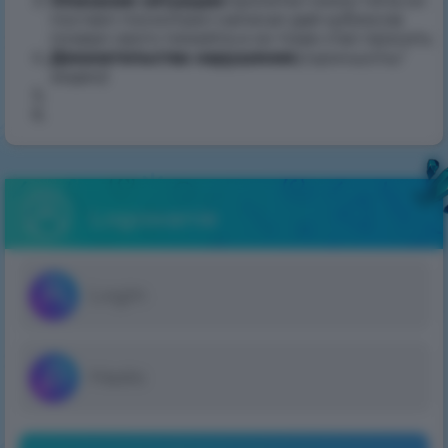
Описание ситуации
:пролител мимо типа он
19
постаял посмотрел написал дай кубиксов
lut
позвал свого тимейта и он тоже стал просить
2026
Доказательства нарушения
(скриншоты/
18:58
видео)
:
Logowanie