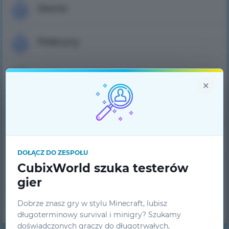
Skórki
Peleryny
Ranking graczy
×
Lista banów
Pytanie-odpowiedź
DOŁĄCZ DO ZESPOŁU
CubixWorld szuka testerów
Wsparcie techniczne
gier
Dobrze znasz gry w stylu Minecraft, lubisz
Zespół projektowy
długoterminowy survival i minigry? Szukamy
doświadczonych graczy do długotrwałych,