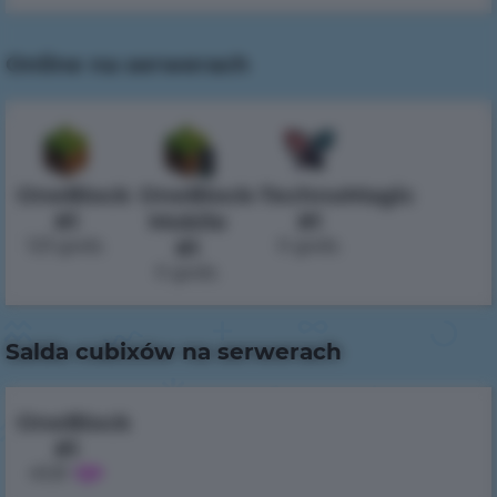
Online na serwerach
OneBlock
OneBlock-
TechnoMagic
#1
Mobile
#1
123 godz.
#1
0 godz.
0 godz.
Salda cubixów na serwerach
OneBlock
#1
45.8