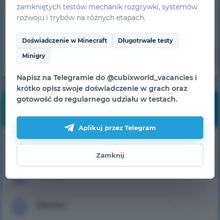
zamkniętych testów mechanik rozgrywki, systemów
rozwoju i trybów na różnych etapach.
Rejestracja
Doświadczenie w Minecraft
Długotrwałe testy
Zapomniałeś hasła?
Minigry
Napisz na Telegramie do @cubixworld_vacancies i
krótko opisz swoje doświadczenie w grach oraz
gotowość do regularnego udziału w testach.
Nawigacja
Aplikuj przez Telegram
Pobierz launcher
Zamknij
Mody
Skórki