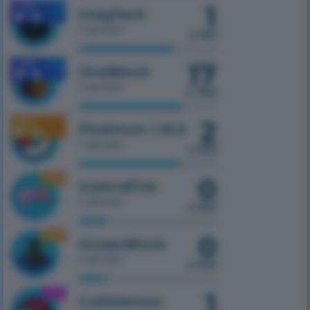
1
1.7.10
GregTech
1 serwer
z 150
17
1.7.10
OneBlock
1 serwer
z 750
2
1.16.5
Pixelmon 1.16.5
1 serwer
z 100
0
1.16.5
IceAndFire
1 serwer
z 100
0
1.16.5
OceanBlock
1 serwer
z 100
1
1.21.1
Cobblemon