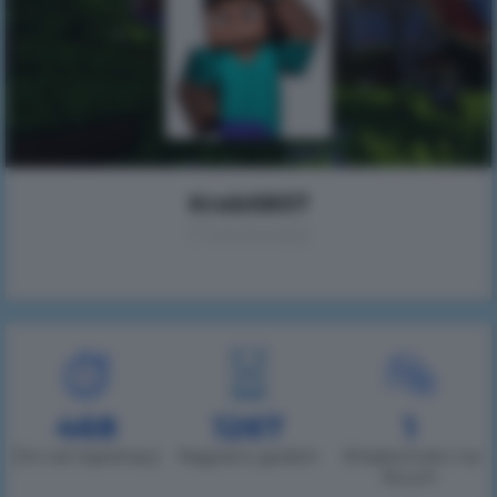
Krab5857
(Тихомир)
468
1267
1
Dni od rejestracji
Nagrano godzin
Wiadomości na
forum