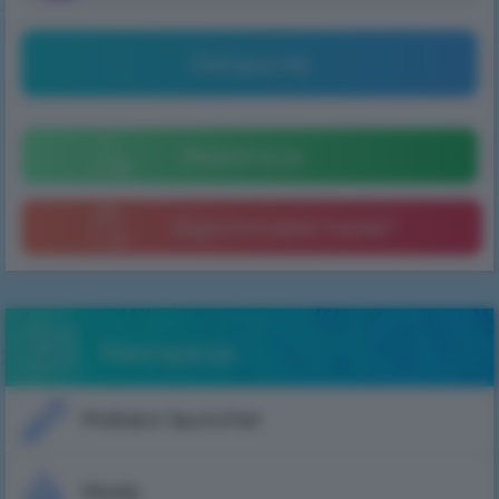
Zaloguj się
Rejestracja
Zapomniałeś hasła?
Nawigacja
Pobierz launcher
Mody