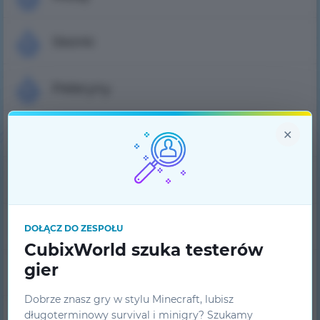
Skórki
Peleryny
×
Ranking graczy
Lista banów
Pytanie-odpowiedź
DOŁĄCZ DO ZESPOŁU
CubixWorld szuka testerów
gier
Wsparcie techniczne
Dobrze znasz gry w stylu Minecraft, lubisz
Zespół projektowy
długoterminowy survival i minigry? Szukamy