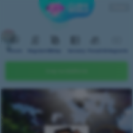
Polski
Forum
Regulamin
Sklep
Serwery
Poradnik
Nagranie
Graj na telefonie