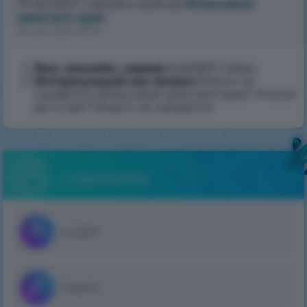
Krab5857
napisał w dyskusji
Флаксовый
2026
кристалл края
18:50
10 cze 2026 18:50
Ваш никнейм, сервер
:Krab5857, Galaxy
Интересующий вас вопрос
:Можно ли
скрафтить Флаксовый кристалл края? И если
да то как? Рецепт не находится
Logowanie