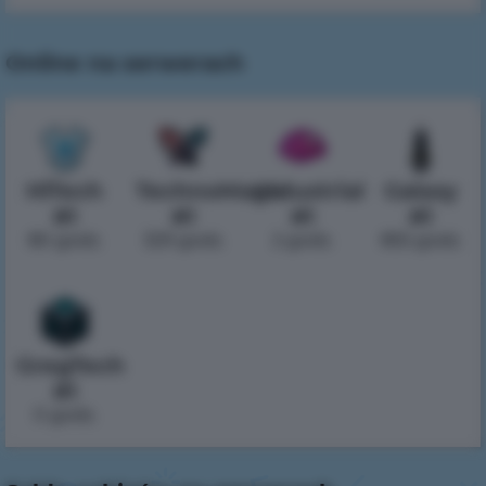
Online na serwerach
HiTech
TechnoMagic
Industrial
Galaxy
#1
#1
#1
#1
80 godz.
329 godz.
2 godz.
855 godz.
GregTech
#1
0 godz.