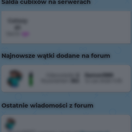
Salda cubixów na serwerach
Galaxy
#1
1341.9
Najnowsze wątki dodane na forum
Odpowiedzi:
2
Ramon1999
Rozpatrywanie
Wyświetleń:
352
12 cze 2026 11:35
zakończone
Флаксовый
кристалл
Ostatnie wiadomości z forum
края
Autor
Krab5857
,
10
cze