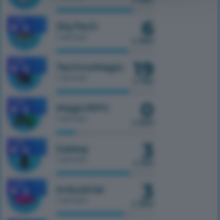
z 500
6
1.7.10
SkyTech
1 serwer
z 300
19
1.7.10
TechnoMagic
1 serwer
z 750
0
1.7.10
MagicRPG
1 serwer
z 500
3
1.7.10
Galaxy
1 serwer
z 100
3
1.7.10
Industrial
1 serwer
z 300