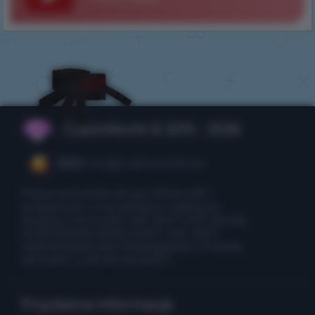
CubixWorld © 2015 - 2026
CEO:
ceo@cubixworld.net
Prawa autorskie do gry Minecraft i
związanych z nią obrazów należą do
Mojang i Microsoft. NIE JEST OFICJALNĄ
PLATFORMĄ MINECRAFT. NIE JEST
WSPIERANA ANI POWIĄZANA Z FIRMĄ
MOJANG LUB MICROSOFT.
Przydatne informacje