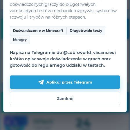
doświadczonych graczy do długotrwałych,
zamkniętych testów mechanik rozgrywki, systemów
rozwoju i trybów na różnych etapach.
Darmowe bonusy
Doświadczenie w Minecraft
Długotrwałe testy
Minigry
Otrzymuj codzienne
Napisz na Telegramie do @cubixworld_vacancies i
bonusy!
krótko opisz swoje doświadczenie w grach oraz
gotowość do regularnego udziału w testach.
UZYSKAJ
Aplikuj przez Telegram
Zamknij
Monitorowanie
24
1.7.10
HiTech
1 serwer