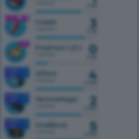
1 serwer
z 50
3
1.21.1
Create
1 serwer
z 50
0
1.21.1
Pixelmon 1.21.1
1 serwer
z 50
4
MOBILE
HiTech
1.7.10
1 serwer
z 100
2
MOBILE
TechnoMagic
1.7.10
1 serwer
z 100
5
MOBILE
OneBlock
1.7.10
1 serwer
z 100