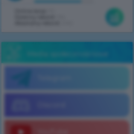
Online teraz:
90
Dzienny rekord:
394
Absolutny rekord:
2062
Media społecznościowe
Telegram
Discord
YouTube