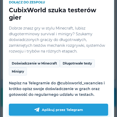
DOŁĄCZ DO ZESPOŁU
Ranking graczy
CubixWorld szuka testerów
gier
Lista banów
Dobrze znasz gry w stylu Minecraft, lubisz
długoterminowy survival i minigry? Szukamy
Pytanie-odpowiedź
doświadczonych graczy do długotrwałych,
zamkniętych testów mechanik rozgrywki, systemów
rozwoju i trybów na różnych etapach.
Wsparcie techniczne
Doświadczenie w Minecraft
Długotrwałe testy
Zespół projektowy
Minigry
Napisz na Telegramie do @cubixworld_vacancies i
krótko opisz swoje doświadczenie w grach oraz
gotowość do regularnego udziału w testach.
Darmowe bonusy
Aplikuj przez Telegram
Otrzymuj codzienne