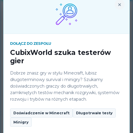
×
Pobierz launcher
Mody
DOŁĄCZ DO ZESPOŁU
Skórki
CubixWorld szuka testerów
gier
Peleryny
Dobrze znasz gry w stylu Minecraft, lubisz
długoterminowy survival i minigry? Szukamy
Ranking graczy
doświadczonych graczy do długotrwałych,
zamkniętych testów mechanik rozgrywki, systemów
rozwoju i trybów na różnych etapach.
Lista banów
Doświadczenie w Minecraft
Długotrwałe testy
Minigry
Pytanie-odpowiedź