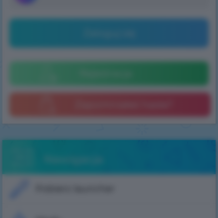
Zaloguj się
Rejestracja
Zapomniałeś hasła?
Nawigacja
Pobierz launcher