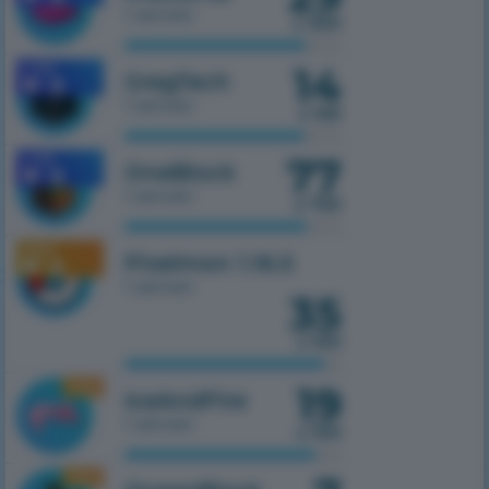
1 serwer
z 300
14
1.7.10
GregTech
1 serwer
z 150
77
1.7.10
OneBlock
1 serwer
z 750
1.16.5
Pixelmon 1.16.5
1 serwer
35
z 100
19
1.16.5
IceAndFire
1 serwer
z 100
1.16.5