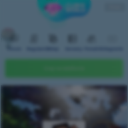
Polski
Forum
Regulamin
Sklep
Serwery
Poradnik
Nagranie
Graj na telefonie