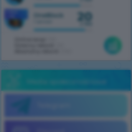
20
MOBILE
OneBlock
1.7.10
1 serwer
z 100
Online teraz:
530
Dzienny rekord:
530
Absolutny rekord:
2062
Media społecznościowe
Telegram
Discord