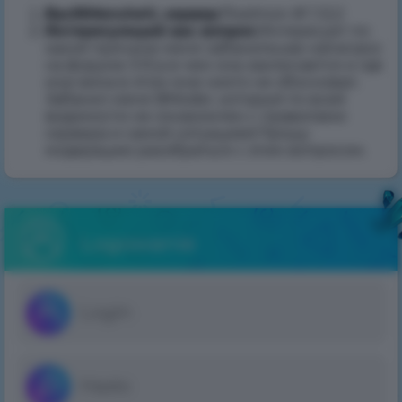
Bac9IMencheV, сервер
:Pixelmon #1 1.12.2
Интересующий вас вопрос
:Интересует по
какой причине меня забанили,как написано
на форуме 3.10,а в чем она заключается и где
мои вина в этом мне никто не обосновал.
Забанил меня BModer, который по всей
видимости не ознакомлен с правилами
сервера и самой ситуацией.Прошу
модерацию разобраться с этим вопросом.
Logowanie