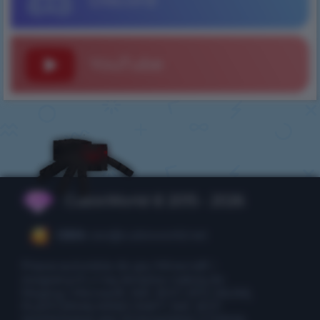
YouTube
CubixWorld © 2015 - 2026
CEO:
ceo@cubixworld.net
Prawa autorskie do gry Minecraft i
związanych z nią obrazów należą do
Mojang i Microsoft. NIE JEST OFICJALNĄ
PLATFORMĄ MINECRAFT. NIE JEST