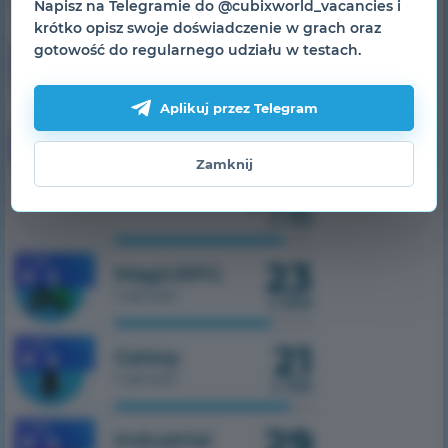
1 serwer
Napisz na Telegramie do @cubixworld_vacancies i
z 500
krótko opisz swoje doświadczenie w grach oraz
gotowość do regularnego udziału w testach.
43
1.7.10
SkyTech
1 serwer
z 300
Aplikuj przez Telegram
1.7.10
TechnoMagic
Zamknij
1 serwer
102
z 750
23
1.7.10
MagicRPG
1 serwer
z 500
21
1.7.10
Galaxy
1 serwer
z 100
29
1.7.10
Industrial