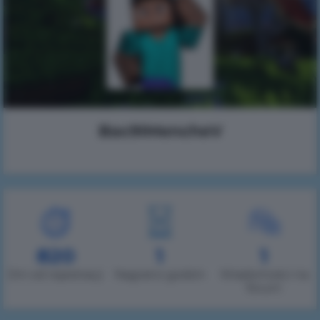
Bac9IMencheV
820
1
1
Dni od rejestracji
Nagrano godzin
Wiadomości na
forum