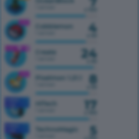
7
OceanBlock
1 serwer
z 100
4
1.21.1
Cobblemon
1 serwer
z 50
24
1.21.1
Create
1 serwer
z 50
8
1.21.1
Pixelmon 1.21.1
1 serwer
z 50
17
MOBILE
HiTech
1.7.10
1 serwer
z 100
5
MOBILE
TechnoMagic
1.7.10
1 serwer
z 100