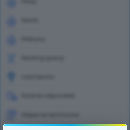
Mody
Skórki
Peleryny
Ranking graczy
Lista banów
Pytanie-odpowiedź
Wsparcie techniczne