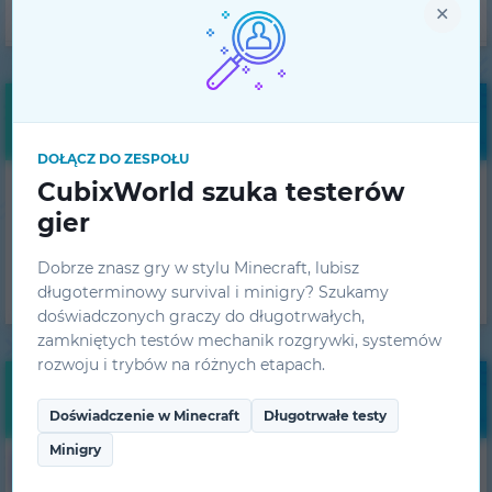
Zespół projektowy
×
Darmowe bonusy
DOŁĄCZ DO ZESPOŁU
CubixWorld szuka testerów
Otrzymuj codzienne
gier
bonusy!
UZYSKAJ
Dobrze znasz gry w stylu Minecraft, lubisz
długoterminowy survival i minigry? Szukamy
doświadczonych graczy do długotrwałych,
zamkniętych testów mechanik rozgrywki, systemów
rozwoju i trybów na różnych etapach.
Monitorowanie
Doświadczenie w Minecraft
Długotrwałe testy
Minigry
82
1.7.10
HiTech